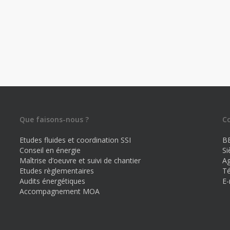
Que faisons-nous ?
C
Etudes fluides et coordination SSI
B
Conseil en énergie
Si
Maîtrise d’oeuvre et suivi de chantier
Ag
Etudes règlementaires
Té
Audits énergétiques
E-
Accompagnement MOA