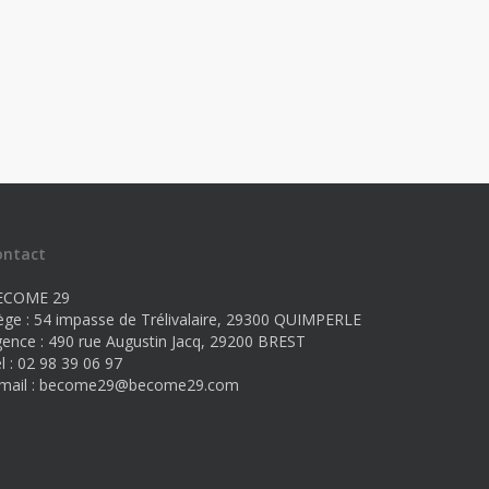
ontact
ECOME 29
ège : 54 impasse de Trélivalaire, 29300 QUIMPERLE
ence : 490 rue Augustin Jacq, 29200 BREST
l : 02 98 39 06 97
mail :
become29@become29.com