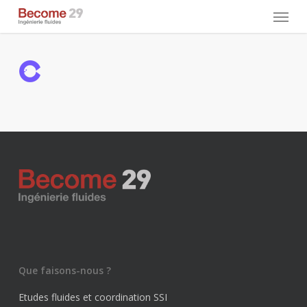
Skip
Menu
to
main
content
Que faisons-nous ?
Etudes fluides et coordination SSI