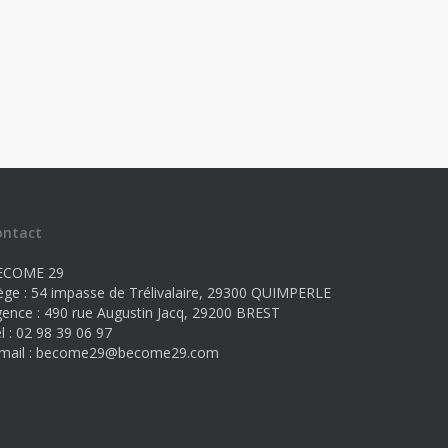
ontact
ECOME 29
ège : 54 impasse de Trélivalaire, 29300 QUIMPERLE
ence : 490 rue Augustin Jacq, 29200 BREST
l : 02 98 39 06 97
mail :
become29@become29.com