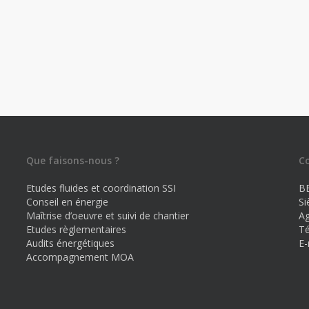
Que faisons-nous ?
C
Etudes fluides et coordination SSI
B
Conseil en énergie
Si
Maîtrise d’oeuvre et suivi de chantier
Ag
Etudes règlementaires
Té
Audits énergétiques
E-
Accompagnement MOA