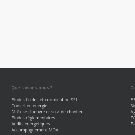
Que faisons-nous ?
C
Etudes fluides et coordination SSI
B
Conseil en énergie
Si
Maîtrise d’oeuvre et suivi de chantier
Ag
Etudes règlementaires
Té
Audits énergétiques
E-
Accompagnement MOA