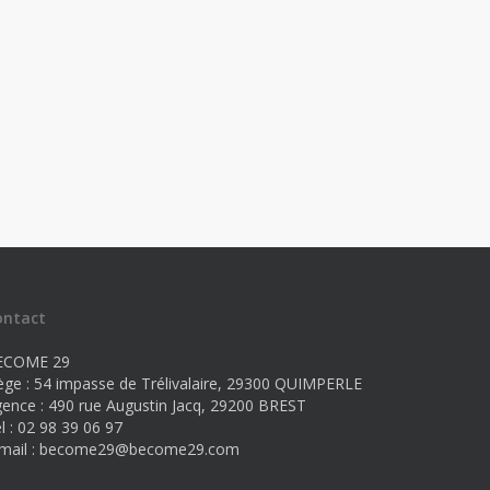
ontact
ECOME 29
ège : 54 impasse de Trélivalaire, 29300 QUIMPERLE
ence : 490 rue Augustin Jacq, 29200 BREST
l : 02 98 39 06 97
mail :
become29@become29.com