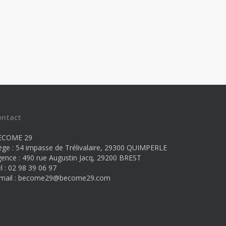
ontact
ECOME 29
ège : 54 impasse de Trélivalaire, 29300 QUIMPERLE
ence : 490 rue Augustin Jacq, 29200 BREST
l : 02 98 39 06 97
mail :
become29@become29.com