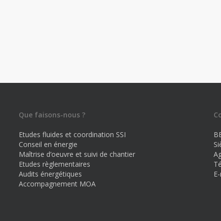
Que faisons-nous ?
C
Etudes fluides et coordination SSI
B
Conseil en énergie
Si
Maîtrise d’oeuvre et suivi de chantier
Ag
Etudes règlementaires
Té
Audits énergétiques
E-
Accompagnement MOA