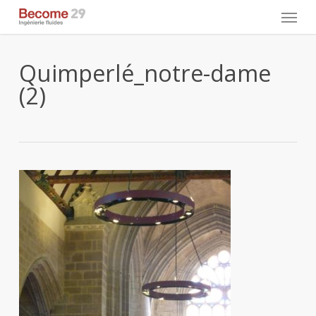
Skip
Menu
to
main
content
Quimperlé_notre-dame
(2)