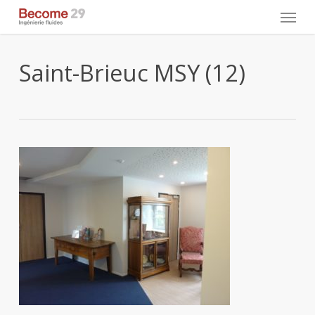
Skip
Menu
to
main
content
Saint-Brieuc MSY (12)