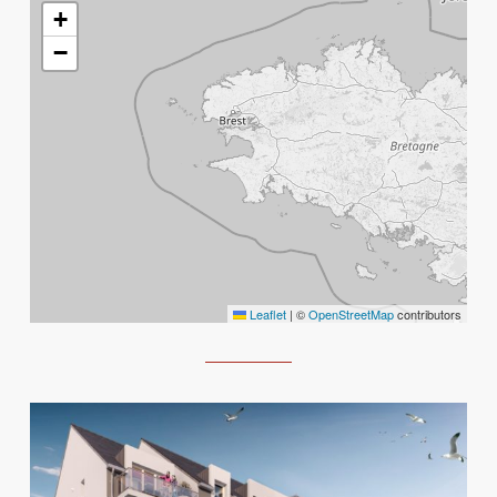
+
−
Leaflet
|
©
OpenStreetMap
contributors