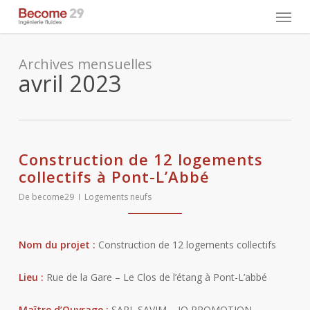
Skip
Menu
to
main
content
Archives mensuelles
avril 2023
Construction de 12 logements
collectifs à Pont-L’Abbé
De
become29
Logements neufs
Nom du projet :
Construction de 12 logements collectifs
Lieu :
Rue de la Gare – Le Clos de l’étang à Pont-L’abbé
Maître d’Ouvrage :
SARL SAVIM – IQ PROMOTION