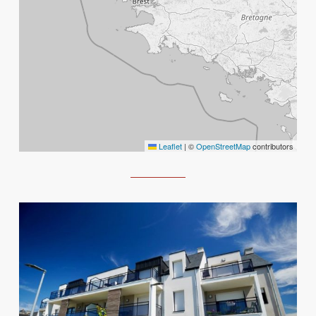
Leaflet
|
©
OpenStreetMap
contributors